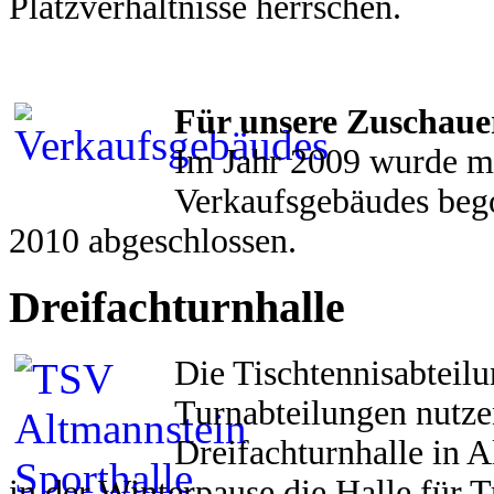
Platzverhältnisse herrschen.
Für unsere Zuschauer
Im Jahr 2009 wurde m
Verkaufsgebäudes beg
2010 abgeschlossen.
Dreifachturnhalle
Die Tischtennisabteilu
Turnabteilungen nutze
Dreifachturnhalle in 
in der Winterpause die Halle für 