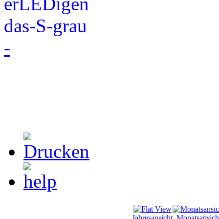
-
Jahresansicht
Monatsansich