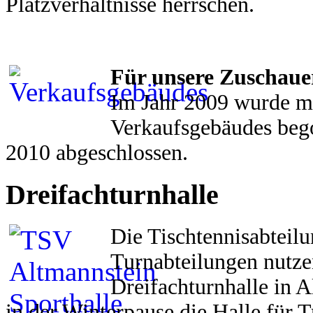
Platzverhältnisse herrschen.
Für unsere Zuschauer
Im Jahr 2009 wurde m
Verkaufsgebäudes beg
2010 abgeschlossen.
Dreifachturnhalle
Die Tischtennisabteilu
Turnabteilungen nutze
Dreifachturnhalle in 
in der Winterpause die Halle für 