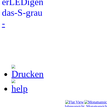
-
Jahresansicht
Monatsansich